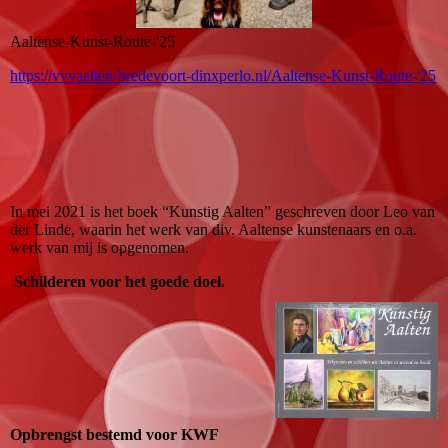
Aaltense-Kunst-Route-'25
https://vvvaalten-bredevoort-dinxperlo.nl/Aaltense-Kunst-Route-'25
In mei 2021 is het boek “Kunstig Aalten” geschreven door Leo van
der Linde, waarin het werk van div. Aaltense kunstenaars en o.a.
werk van mij is opgenomen.
Schilderen voor het goede doel.
Opbrengst bestemd voor KWF