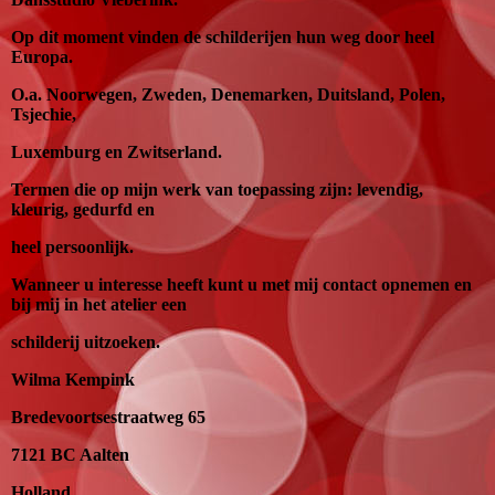
Op dit moment vinden de schilderijen hun weg door heel
Europa.
O.a. Noorwegen, Zweden, Denemarken, Duitsland, Polen,
Tsjechie,
Luxemburg en Zwitserland.
Termen die op mijn werk van toepassing zijn: levendig,
kleurig, gedurfd en
heel persoonlijk.
Wanneer u interesse heeft kunt u met mij contact opnemen en
bij mij in het atelier een
schilderij uitzoeken.
Wilma Kempink
Bredevoortsestraatweg 65
7121 BC Aalten
Holland