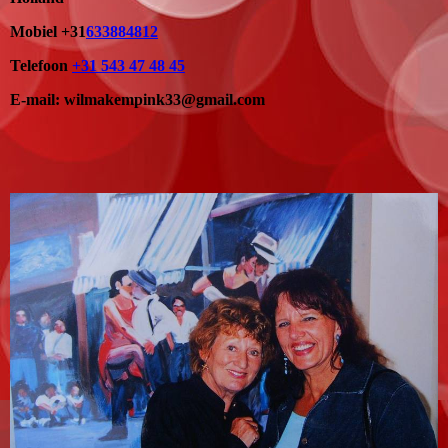
Mobiel +31
633884812
Telefoon
+31 543 47 48 45
E-mail: wilmakempink33@gmail.com