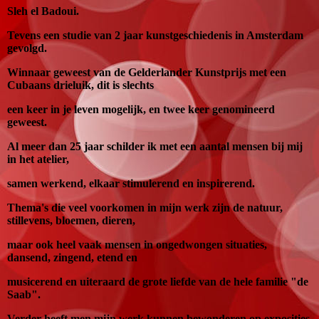
Sleh el Badoui.
Tevens een studie van 2 jaar kunstgeschiedenis in Amsterdam
gevolgd.
Winnaar geweest van de Gelderlander Kunstprijs met een
Cubaans drieluik, dit is slechts
een keer in je leven mogelijk,
e
n twee keer genomineerd
geweest.
Al meer dan 25 jaar schilder ik met een aantal mensen bij mij
in het atelier,
samen werkend, elkaar stimulerend en inspirerend.
Thema's die veel voorkomen in mijn werk zijn de natuur,
stillevens, bloemen, dieren,
maar ook heel vaak mensen in ongedwongen situaties,
dansend, zingend, etend en
musicerend en uiteraard de grote liefde van de hele familie "de
Saab".
Verder heeft men mijn werk kunnen bewonderen op exposities