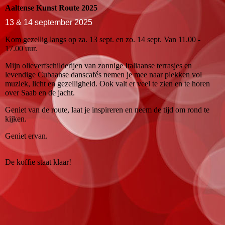
Aaltense Kunst Route 2025
13 & 14 september 2025
Kom gezellig langs op za. 13 sept. en zo. 14 sept. Van 11.00 -
17.00 uur.
Mijn olieverfschilderijen van zonnige Italiaanse terrasjes en
levendige Cubaanse danscafés nemen je mee naar plekken vol
muziek, licht en gezelligheid. Ook valt er veel te zien en te horen
over Saab en de jacht.
Geniet van de route, laat je inspireren en neem de tijd om rond te
kijken.
Geniet ervan.
De koffie staat klaar!